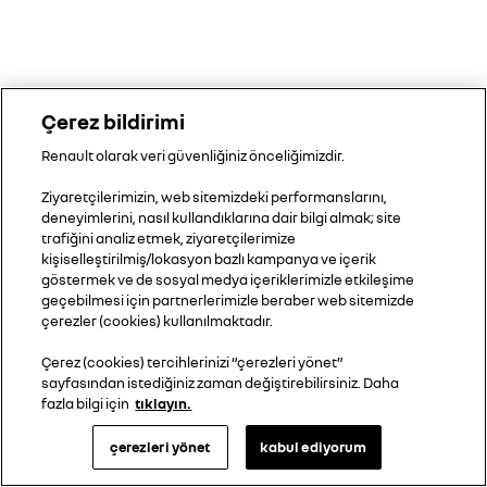
Çerez bildirimi
Renault olarak veri güvenliğiniz önceliğimizdir.
Ziyaretçilerimizin, web sitemizdeki performanslarını,
deneyimlerini, nasıl kullandıklarına dair bilgi almak; site
trafiğini analiz etmek, ziyaretçilerimize
kişiselleştirilmiş/lokasyon bazlı kampanya ve içerik
göstermek ve de sosyal medya içeriklerimizle etkileşime
geçebilmesi için partnerlerimizle beraber web sitemizde
çerezler (cookies) kullanılmaktadır.
Çerez (cookies) tercihlerinizi “çerezleri yönet”
sayfasından istediğiniz zaman değiştirebilirsiniz. Daha
fazla bilgi için
tıklayın.
çerezleri yönet
kabul ediyorum